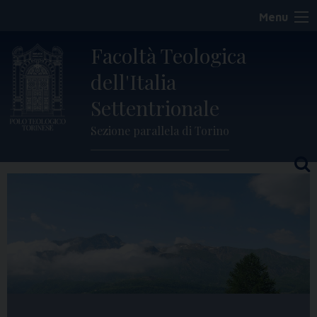
Skip
Menu
to
content
Facoltà Teologica
dell'Italia
Settentrionale
Sezione parallela di Torino