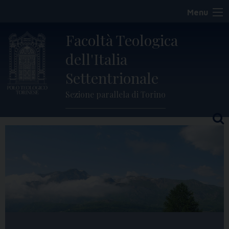
Skip
Menu
to
content
Facoltà Teologica
dell'Italia
Settentrionale
Sezione parallela di Torino