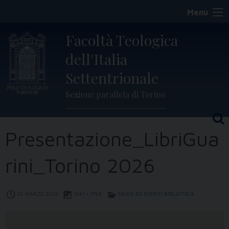
Skip
Menu
to
content
Facoltà Teologica
dell'Italia
Settentrionale
Sezione parallela di Torino
Presentazione_LibriGua
rini_Torino 2026
25 MARZO 2026
1241 × 1754
NEWS ED EVENTI BIBLIOTECA