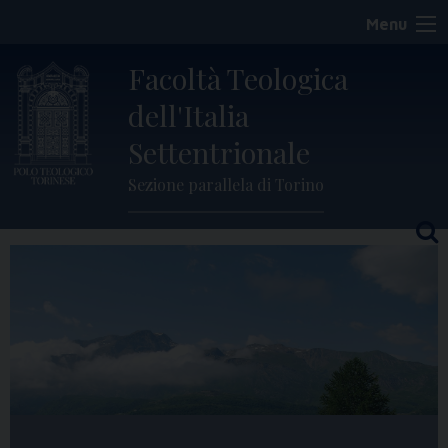
Skip
Menu
to
content
Facoltà Teologica
dell'Italia
Settentrionale
Sezione parallela di Torino