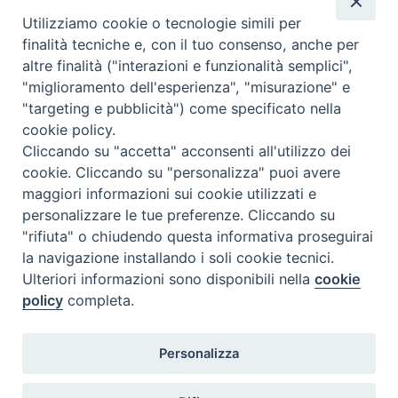
entusiasmo iuvarriani va forse cercata l’origine della voce, fatta
Utilizziamo cookie o tecnologie simili per
propria da alcuni studiosi dell’800, della paternità iuvarriana del
finalità tecniche e, con il tuo consenso, anche per
palazzo del seminario, non suffragata però dalla documentazione
altre finalità ("interazioni e funzionalità semplici",
archivistica. Tuttavia, se il seminario ebbe una committenza molto
"miglioramento dell'esperienza", "misurazione" e
meno prestigiosa e ricca di quella di Vittorio Amedeo II e fu opera
di architetti meno geniali dello Juvarra, con la sua struttura
"targeting e pubblicità") come specificato nella
solenne e la sua elegante linea architettonica si colloca con una
cookie policy.
sua dignità artistica nella splendida Torino juvarriana.
Cliccando su "accetta" acconsenti all'utilizzo dei
cookie. Cliccando su "personalizza" puoi avere
maggiori informazioni sui cookie utilizzati e
personalizzare le tue preferenze. Cliccando su
"rifiuta" o chiudendo questa informativa proseguirai
la navigazione installando i soli cookie tecnici.
FONDAZIONE POLO TEOLOGICO
Ulteriori informazioni sono disponibili nella
cookie
TORINESE
policy
completa.
Via XX Settembre, 83 - 10122 Torino
Tel. 011.4360249
Personalizza
Fax. 011.4360370