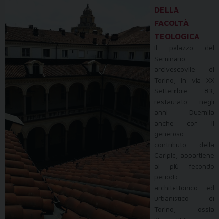
DELLA
FACOLTÀ
TEOLOGICA
Il palazzo del
Seminario
arcivescovile di
Torino, in via XX
Settembre 83,
restaurato negli
anni Duemila
anche con il
generoso
contributo della
Cariplo, appartiene
al più fecondo
periodo
architettonico ed
urbanistico di
Torino, ossia