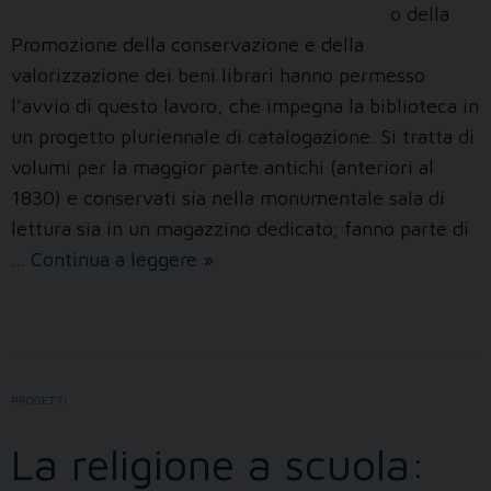
o della
Promozione della conservazione e della
valorizzazione dei beni librari hanno permesso
l’avvio di questo lavoro, che impegna la biblioteca in
un progetto pluriennale di catalogazione. Si tratta di
volumi per la maggior parte antichi (anteriori al
1830) e conservati sia nella monumentale sala di
lettura sia in un magazzino dedicato; fanno parte di
Catalogazione
…
Continua a leggere
»
di
Fondi
storici
a
PROGETTI
formato
(2022-
La religione a scuola:
2024)