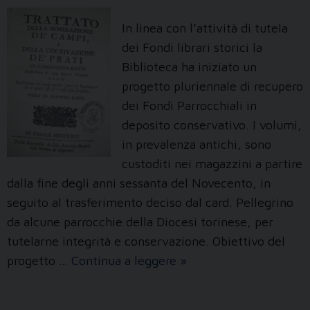
di
Torino
In linea con l’attività di tutela
(2023)
dei Fondi librari storici la
Biblioteca ha iniziato un
progetto pluriennale di recupero
dei Fondi Parrocchiali in
deposito conservativo. I volumi,
in prevalenza antichi, sono
custoditi nei magazzini a partire
dalla fine degli anni sessanta del Novecento, in
seguito al trasferimento deciso dal card. Pellegrino
da alcune parrocchie della Diocesi torinese, per
tutelarne integrità e conservazione. Obiettivo del
Fondi
progetto …
Continua a leggere
»
parrocchiali
in