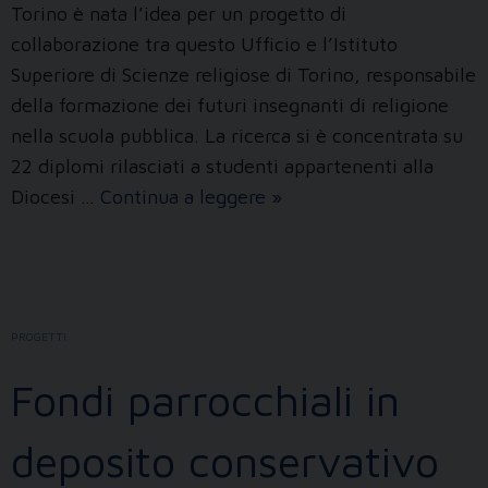
Torino è nata l’idea per un progetto di
collaborazione tra questo Ufficio e l’Istituto
Superiore di Scienze religiose di Torino, responsabile
della formazione dei futuri insegnanti di religione
nella scuola pubblica. La ricerca si è concentrata su
22 diplomi rilasciati a studenti appartenenti alla
La
Diocesi …
Continua a leggere
»
religione
a
scuola:
formazione
PROGETTI
degli
insegnanti
Fondi parrocchiali in
laici
in
deposito conservativo
diocesi