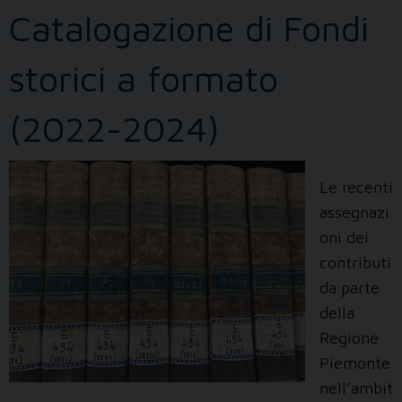
sua
Catalogazione di Fondi
collocazione
su
storici a formato
piattaforma
OJS
(2022-2024)
Le recenti
assegnazi
oni dei
contributi
da parte
della
Regione
Piemonte
nell’ambit