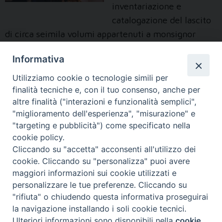
inventariazione e
catalogazione del lascito
di circa seimila volumi appartenuti a monsignor
Giuseppe Pollano (Torino, 1927-2010). Stretto
Informativa
collaboratore di quattro Arcivescovi – i Cardinali
Pellegrino, Ballestrero, Saldarini e Poletto – fu
Utilizziamo cookie o tecnologie simili per
responsabile diocesano della pastorale della cultura,
finalità tecniche e, con il tuo consenso, anche per
altre finalità ("interazioni e funzionalità semplici",
della scuola e dell’Università e docente …
Continua a
"miglioramento dell'esperienza", "misurazione" e
Lascito
leggere
»
"targeting e pubblicità") come specificato nella
mons.
cookie policy.
Giuseppe
Cliccando su "accetta" acconsenti all'utilizzo dei
Pollano
cookie. Cliccando su "personalizza" puoi avere
maggiori informazioni sui cookie utilizzati e
P
personalizzare le tue preferenze. Cliccando su
o
"rifiuta" o chiudendo questa informativa proseguirai
la navigazione installando i soli cookie tecnici.
s
FONDAZIONE POLO TEOLOGICO
Ulteriori informazioni sono disponibili nella
cookie