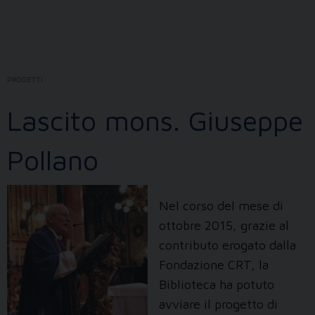
Residenza
dei
Gesuiti
dei
PROGETTI
SS.
Martiri
Lascito mons. Giuseppe
Pollano
Nel corso del mese di
ottobre 2015, grazie al
contributo erogato dalla
Fondazione CRT, la
Biblioteca ha potuto
avviare il progetto di