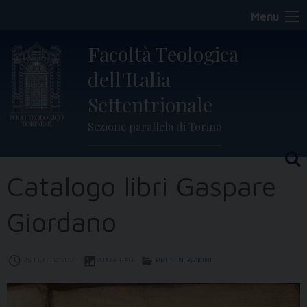
Skip
Menu
to
content
Facoltà Teologica
dell'Italia
Settentrionale
Sezione parallela di Torino
Catalogo libri Gaspare
Giordano
25 LUGLIO 2023
480 × 640
PRESENTAZIONE