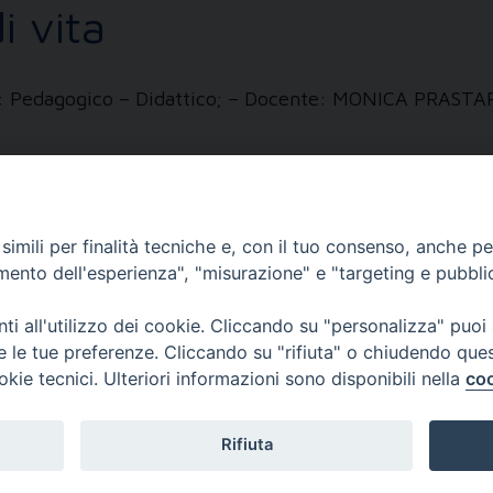
i vita
zzi: Pedagogico – Didattico; – Docente: MONICA PRASTA
imili per finalità tecniche e, con il tuo consenso, anche per 
amento dell'esperienza", "misurazione" e "targeting e pubbli
EOLOGICO TORINESE
i all'utilizzo dei cookie. Cliccando su "personalizza" puoi
re le tue preferenze. Cliccando su "rifiuta" o chiudendo que
no
okie tecnici. Ulteriori informazioni sono disponibili nella
coo
Rifiuta