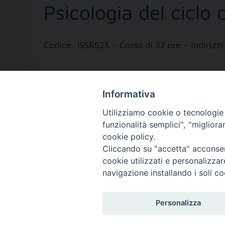
Psicologia del ciclo d
Codice: ISSR525 – Corso di 32 ore – Indiri
Informativa
Utilizziamo cookie o tecnologie s
1
2
Pagina successiva »
funzionalità semplici", "miglior
cookie policy.
FONDAZIONE POLO T
Cliccando su "accetta" acconsent
cookie utilizzati e personalizza
Via XX Settembre, 83 - 10122 Tori
navigazione installando i soli co
Tel. 011.4360249
Personalizza
Fax. 011.4360370