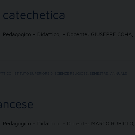
e catechetica
zi: Pedagogico – Didattico; – Docente: GIUSEPPE COHA;
ATTICO
,
ISTITUTO SUPERIORE DI SCIENZE RELIGIOSE
,
SEMESTRE: ANNUALE
rancese
zi: Pedagogico – Didattico; – Docente: MARCO RUBIOLO;