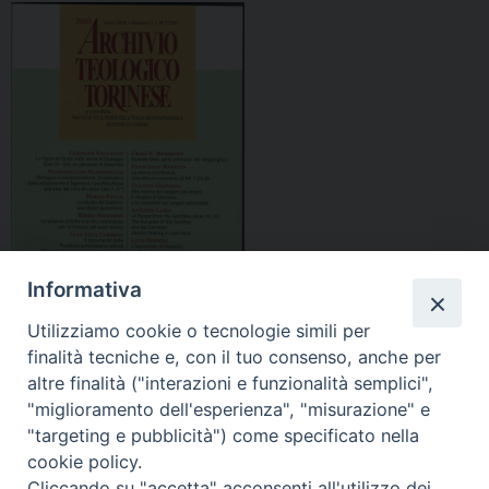
Informativa
Utilizziamo cookie o tecnologie simili per
finalità tecniche e, con il tuo consenso, anche per
altre finalità ("interazioni e funzionalità semplici",
"miglioramento dell'esperienza", "misurazione" e
Indice
"targeting e pubblicità") come specificato nella
cookie policy.
Abstracts
Cliccando su "accetta" acconsenti all'utilizzo dei