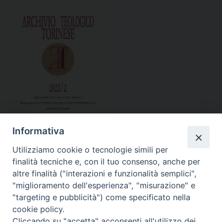
Informativa
Utilizziamo cookie o tecnologie simili per
finalità tecniche e, con il tuo consenso, anche per
altre finalità ("interazioni e funzionalità semplici",
"miglioramento dell'esperienza", "misurazione" e
ATT 2022-2 sommario
"targeting e pubblicità") come specificato nella
cookie policy.
Abstracts ATT 2022-2
Cliccando su "accetta" acconsenti all'utilizzo dei