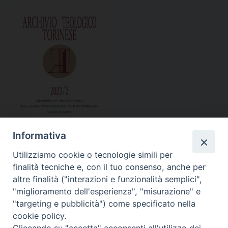
Informativa
Utilizziamo cookie o tecnologie simili per
finalità tecniche e, con il tuo consenso, anche per
altre finalità ("interazioni e funzionalità semplici",
"miglioramento dell'esperienza", "misurazione" e
ATT 2023-2 sommario
"targeting e pubblicità") come specificato nella
cookie policy.
Abstracts ATT 2023-2
Cliccando su "accetta" acconsenti all'utilizzo dei