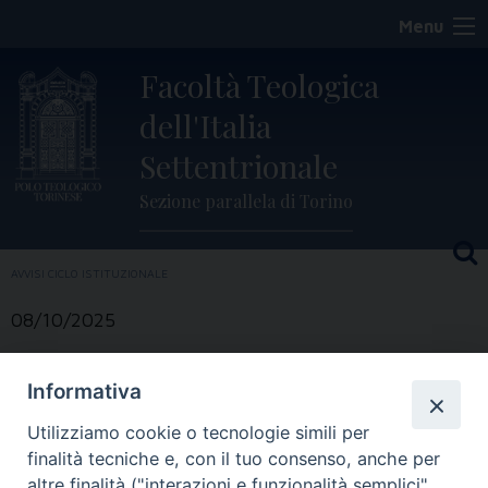
Skip
Menu
to
content
Facoltà Teologica
dell'Italia
Settentrionale
Sezione parallela di Torino
AVVISI CICLO ISTITUZIONALE
08/10/2025
Ciclo istituzionale –
Informativa
Assemblea d’Istituto
Utilizziamo cookie o tecnologie simili per
finalità tecniche e, con il tuo consenso, anche per
altre finalità ("interazioni e funzionalità semplici",