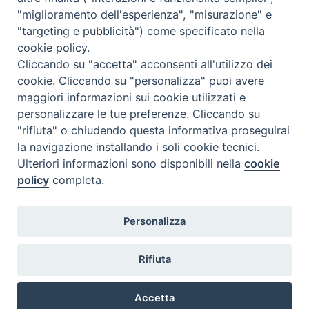
Si segnala che in data 5 novembre 2025 dalle ore 15,00 alle ore
"miglioramento dell'esperienza", "misurazione" e
16,00 è convocata l’assemblea d’Istituto
"targeting e pubblicità") come specificato nella
cookie policy.
Cliccando su "accetta" acconsenti all'utilizzo dei
cookie. Cliccando su "personalizza" puoi avere
maggiori informazioni sui cookie utilizzati e
personalizzare le tue preferenze. Cliccando su
"rifiuta" o chiudendo questa informativa proseguirai
la navigazione installando i soli cookie tecnici.
FONDAZIONE POLO TEOLOGICO
Ulteriori informazioni sono disponibili nella
cookie
TORINESE
policy
completa.
Via XX Settembre, 83 - 10122 Torino
Tel. 011.4360249
Personalizza
Fax. 011.4360370
Rifiuta
Dove siamo
Accetta
Privacy Policy