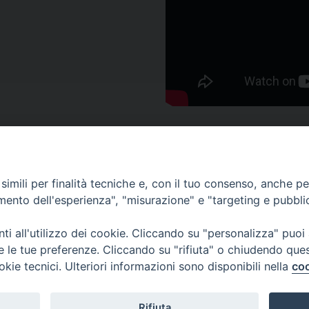
imili per finalità tecniche e, con il tuo consenso, anche per 
amento dell'esperienza", "misurazione" e "targeting e pubbli
EOLOGICO TORINESE
i all'utilizzo dei cookie. Cliccando su "personalizza" puoi
re le tue preferenze. Cliccando su "rifiuta" o chiudendo que
no
okie tecnici. Ulteriori informazioni sono disponibili nella
coo
Rifiuta