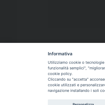
Informativa
Utilizziamo cookie o tecnologie s
funzionalità semplici", "miglior
cookie policy.
FONDAZIONE POLO T
Cliccando su "accetta" acconsent
cookie utilizzati e personalizza
Via XX Settembre, 83 - 10122 Tori
navigazione installando i soli co
Tel. 011.4360249
Personalizza