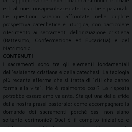
la riappropriazione della dinamica simbolico-rituale
e di alcune consapevolezze catechistiche e pastorali.
Le questioni saranno affrontate nella duplice
prospettiva catechetica e liturgica, con particolare
riferimento ai sacramenti dell’Iniziazione cristiana
(Battesimo, Confermazione ed Eucaristia) e del
Matrimonio.
CONTENUTI
I sacramenti sono tra gli elementi fondamentali
dell’esistenza cristiana e della catechesi. La teologia
più recente afferma che si tratta di “riti che danno
forma alla vita”. Ma è realmente così? La risposta
potrebbe essere ambivalente. Sta qui una delle sfide
della nostra prassi pastorale: come accompagnare la
domanda dei sacramenti perché essi non siano
soltanto cerimonie? Qual è il compito iniziatico e
mistagogico richiesto da questa sfida, e quale