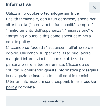
riflessione può istruire e sostenere tale compito? Più
Informativa
concretamente: come preparare alla celebrazione
Utilizziamo cookie o tecnologie simili per
sacramentale e come aiutare a vivere il tempo
finalità tecniche e, con il tuo consenso, anche per
successivo perché sia fruttuoso del dono ricevuto? A
altre finalità ("interazioni e funzionalità semplici",
quale conversione sono chiamati gli opera-tori
"miglioramento dell'esperienza", "misurazione" e
pastorali e la comunità cristiana?
"targeting e pubblicità") come specificato nella
cookie policy.
Cliccando su "accetta" acconsenti all'utilizzo dei
cookie. Cliccando su "personalizza" puoi avere
maggiori informazioni sui cookie utilizzati e
personalizzare le tue preferenze. Cliccando su
"rifiuta" o chiudendo questa informativa proseguirai
la navigazione installando i soli cookie tecnici.
FONDAZIONE POLO TEOLOGICO
Ulteriori informazioni sono disponibili nella
cookie
TORINESE
policy
completa.
Via XX Settembre, 83 - 10122 Torino
Personalizza
Tel. 011.4360249