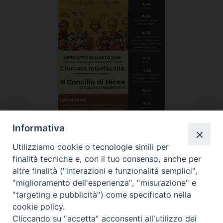
Informativa
Utilizziamo cookie o tecnologie simili per
finalità tecniche e, con il tuo consenso, anche per
altre finalità ("interazioni e funzionalità semplici",
26/03/2025 |
dalle 09:30 |
"miglioramento dell'esperienza", "misurazione" e
"targeting e pubblicità") come specificato nella
cookie policy.
Cliccando su "accetta" acconsenti all'utilizzo dei