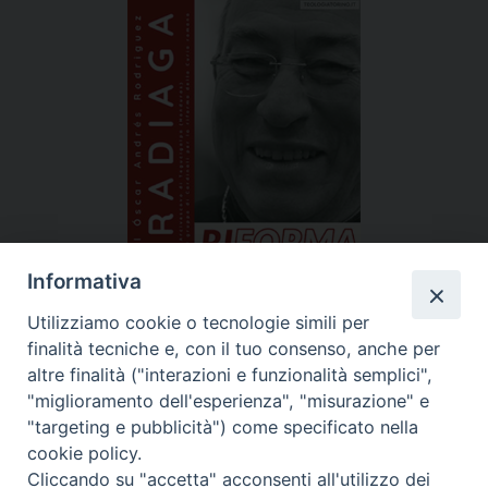
Informativa
Utilizziamo cookie o tecnologie simili per
finalità tecniche e, con il tuo consenso, anche per
altre finalità ("interazioni e funzionalità semplici",
21/02/2020 |
dalle 18:00 |
Facoltà teologica
"miglioramento dell'esperienza", "misurazione" e
"targeting e pubblicità") come specificato nella
cookie policy.
Cliccando su "accetta" acconsenti all'utilizzo dei