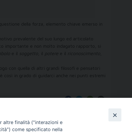
 questione della forza, elemento chiave emerso in
 motivo prevalente del suo lungo ed articolato
uesto importante e non molto indagato rapporto, si
mbolo
e il
soggetto
, il
potere
e il
riconoscimento
,
go con quella di altri grandi filosofi e pensatori
r è così in grado di guidarci anche nei punti estremi
altre finalità ("interazioni e
cità") come specificato nella