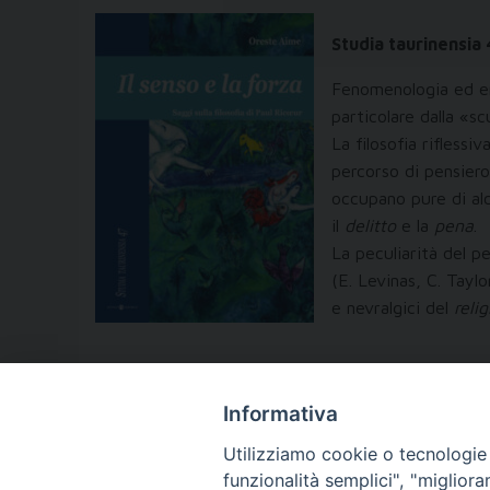
Studia taurinensia
Fenomenologia ed erm
particolare dalla «s
La filosofia rifless
percorso di pensiero.
occupano pure di alc
il
delitto
e la
pena
.
La peculiarità del pe
(E. Levinas, C. Taylo
e nevralgici del
reli
Informativa
Utilizziamo cookie o tecnologie s
funzionalità semplici", "miglior