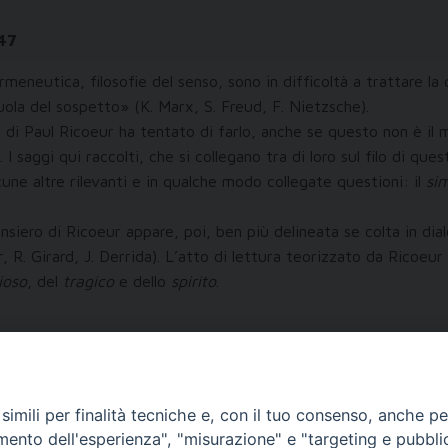
 47
eneutica, filosofie del senso, sono in difficoltà a trattare la
cuola del sospetto» (K. Marx, S. Freud, F. Nietzsche).
iva di Paul Ricoeur ha tentato di farlo, anche se questo non è il
 I saggi qui raccolti, che si collegano tra di loro sul filo di q
une altre rilevanti e in qualche modo collegate questioni: il
si
nsiero di Ricoeur appare, poi, ben più delineata se colta in dialo
r, R. Girard, J. Derrida). L’atto di lettura teorizzato da Ricoeu
gioso
, del
tragico
e dello
spirito
.
imili per finalità tecniche e, con il tuo consenso, anche per 
amento dell'esperienza", "misurazione" e "targeting e pubbli