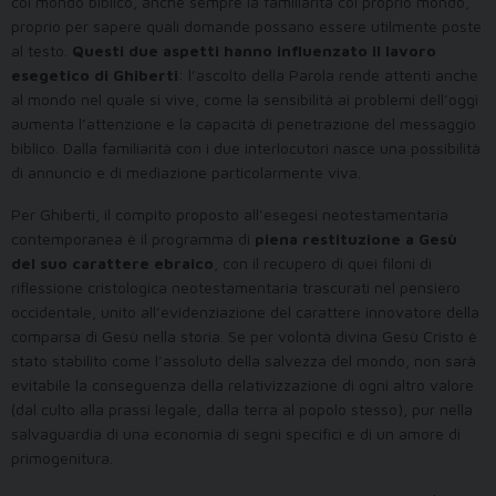
col mondo biblico, anche sempre la familiarità col proprio mondo,
proprio per sapere quali domande possano essere utilmente poste
al testo.
Questi due aspetti hanno influenzato il lavoro
esegetico di Ghiberti
: l’ascolto della Parola rende attenti anche
al mondo nel quale si vive, come la sensibilità ai problemi dell’oggi
aumenta l’attenzione e la capacità di penetrazione del messaggio
biblico. Dalla familiarità con i due interlocutori nasce una possibilità
di annuncio e di mediazione particolarmente viva.
Per Ghiberti, il compito proposto all’esegesi neotestamentaria
contemporanea è il programma di
piena restituzione a Gesù
del suo carattere ebraico
, con il recupero di quei filoni di
riflessione cristologica neotestamentaria trascurati nel pensiero
occidentale, unito all’evidenziazione del carattere innovatore della
comparsa di Gesù nella storia. Se per volontà divina Gesù Cristo è
stato stabilito come l’assoluto della salvezza del mondo, non sarà
evitabile la conseguenza della relativizzazione di ogni altro valore
(dal culto alla prassi legale, dalla terra al popolo stesso), pur nella
salvaguardia di una economia di segni specifici e di un amore di
primogenitura.