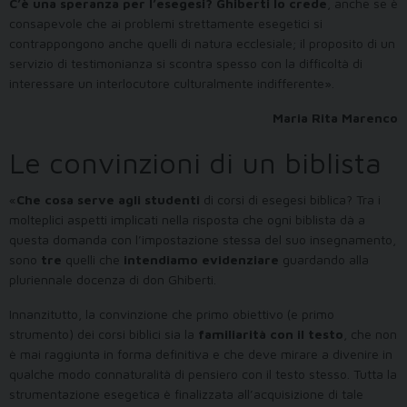
C’è una speranza per l’esegesi? Ghiberti lo crede
, anche se è
consapevole che ai problemi strettamente esegetici si
contrappongono anche quelli di natura ecclesiale; il proposito di un
servizio di testimonianza si scontra spesso con la difficoltà di
interessare un interlocutore culturalmente indifferente».
Maria Rita Marenco
Le convinzioni di un biblista
«
Che cosa serve agli studenti
di corsi di esegesi biblica? Tra i
molteplici aspetti implicati nella risposta che ogni biblista dà a
questa domanda con l’impostazione stessa del suo insegnamento,
sono
tre
quelli che
intendiamo evidenziare
guardando alla
pluriennale docenza di don Ghiberti.
Innanzitutto, la convinzione che primo obiettivo (e primo
strumento) dei corsi biblici sia la
familiarità con il testo
, che non
è mai raggiunta in forma definitiva e che deve mirare a divenire in
qualche modo connaturalità di pensiero con il testo stesso. Tutta la
strumentazione esegetica è finalizzata all’acquisizione di tale