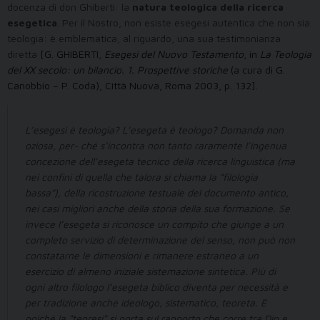
docenza di don Ghiberti: la
natura teologica della ricerca
esegetica
. Per il Nostro, non esiste esegesi autentica che non sia
teologia: è emblematica, al riguardo, una sua testimonianza
diretta
[G. GHIBERTI,
Esegesi del Nuovo Testamento
, in
La Teologia
del XX secolo: un bilancio. 1. Prospettive storiche
(a cura di G.
Canobbio – P. Coda), Città Nuova, Roma 2003, p. 132].
L’esegesi è teologia? L’esegeta è teologo? Domanda non
oziosa, per- ché s’incontra non tanto raramente l’ingenua
concezione dell’esegeta tecnico della ricerca linguistica (ma
nei confini di quella che talora si chiama la “filologia
bassa”), della ricostruzione testuale del documento antico,
nei casi migliori anche della storia della sua formazione. Se
invece l’esegeta si riconosce un compito che giunge a un
completo servizio di determinazione del senso, non può non
constatarne le dimensioni e rimanere estraneo a un
esercizio di almeno iniziale sistemazione sintetica. Più di
ogni altro filologo l’esegeta biblico diventa per necessità e
per tradizione anche ideologo, sistematico, teoreta. E
poiché la “teoresi” si porta sul rapporto che corre tra Dio e