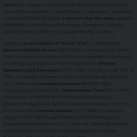
terra
, che ritraggono Giovanni Battista Roero e Giovanni Pietro
Costa, Vittorio Gaetano Costa d’Arignano, Colombano Chiaverotti
e Giovanni Battista Bertagna,
e quattro al primo piano
, davanti
alla biblioteca, che ritraggono Giuseppe Ghiringhello, Lorenzo
Gastaldi, Giacinto Della Torre, Gaspare Antonio Giordano.
Numerosi gli
arcivescovi di Torino
ritratti e commemorati:
Giovanni Battista Roero
(1684-1766), Arcivescovo dal 1744 al
1766, che lasciò un’eredità di 40.000 lire piemontesi al Seminario
per proseguire la costruzione del nuovo edificio;
Vittorio
Gaetano Costa d’Arignano
(1737-1796), Arcivescovo dal 1778 al
1796, che designò il Seminario come erede universale dei propri
beni, come pure
Colombano Chiaverotti
(1754-1831),
Arcivescovo dal 1818 al 1831;
Giacinto Della Torre
(1747-1814),
Arcivescovo dal 1805 al 1814, che ricostituì la biblioteca,
ampiamente dispersa durante l’occupazione francese, con il dono
di numerosi libri;
Lorenzo Gastaldi
(1815-1883), Arcivescovo
negli anni 1871-1883, il quale trasferì la Facoltà Teologica nel
Seminario Metropolitano nel 1874, dopo che Vittorio Emanuele II,
con approvazione del Senato, aveva soppresso le Facoltà