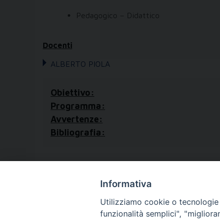
Pedagogico – Didattico
Docenti
ALBERTO PIOLA
Obiettivo:
Programma:
Avvertenze:
Bibliografia:
Informativa
Utilizziamo cookie o tecnologie s
funzionalità semplici", "miglior