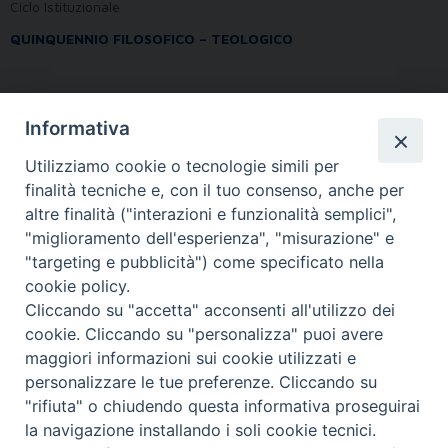
Ciclo Istituzionale
QUINQUENNIO FILOSOFICO – TEOLOGICO
Informativa
Anno di corso:
2
Utilizziamo cookie o tecnologie simili per
Crediti:
3
finalità tecniche e, con il tuo consenso, anche per
Docenti
altre finalità ("interazioni e funzionalità semplici",
"miglioramento dell'esperienza", "misurazione" e
VALTER DANNA
"targeting e pubblicità") come specificato nella
cookie policy.
Cliccando su "accetta" acconsenti all'utilizzo dei
cookie. Cliccando su "personalizza" puoi avere
maggiori informazioni sui cookie utilizzati e
personalizzare le tue preferenze. Cliccando su
"rifiuta" o chiudendo questa informativa proseguirai
la navigazione installando i soli cookie tecnici.
FONDAZIONE POLO TEOLOGICO