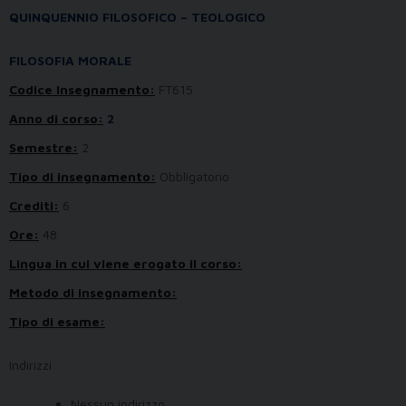
QUINQUENNIO FILOSOFICO – TEOLOGICO
FILOSOFIA MORALE
Codice Insegnamento:
FT615
Anno di corso:
2
Semestre:
2
Tipo di insegnamento:
Obbligatorio
Crediti:
6
Ore:
48
Lingua in cui viene erogato il corso:
Metodo di insegnamento:
Tipo di esame:
Indirizzi
Nessun indirizzo