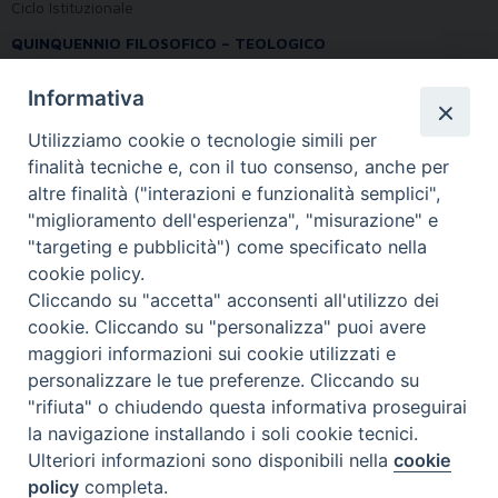
Ciclo Istituzionale
QUINQUENNIO FILOSOFICO – TEOLOGICO
Informativa
Utilizziamo cookie o tecnologie simili per
Anno di corso:
5
finalità tecniche e, con il tuo consenso, anche per
Crediti:
6
altre finalità ("interazioni e funzionalità semplici",
"miglioramento dell'esperienza", "misurazione" e
Docenti
"targeting e pubblicità") come specificato nella
cookie policy.
Cliccando su "accetta" acconsenti all'utilizzo dei
cookie. Cliccando su "personalizza" puoi avere
maggiori informazioni sui cookie utilizzati e
personalizzare le tue preferenze. Cliccando su
"rifiuta" o chiudendo questa informativa proseguirai
la navigazione installando i soli cookie tecnici.
FONDAZIONE POLO TEOLOGICO
Ulteriori informazioni sono disponibili nella
cookie
TORINESE
policy
completa.