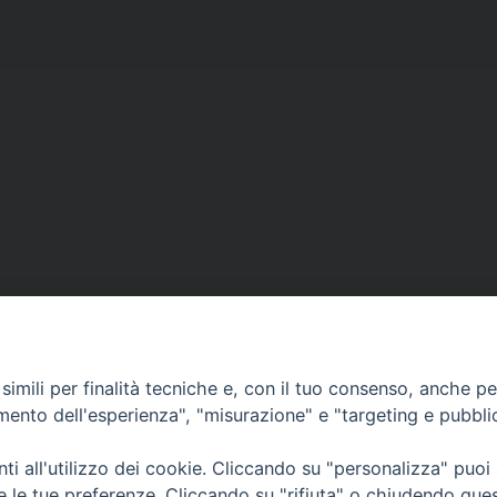
imili per finalità tecniche e, con il tuo consenso, anche per 
amento dell'esperienza", "misurazione" e "targeting e pubbli
EOLOGICO TORINESE
i all'utilizzo dei cookie. Cliccando su "personalizza" puoi
re le tue preferenze. Cliccando su "rifiuta" o chiudendo que