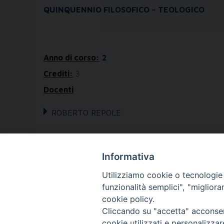
QUINQUENNIO FILOSOFICO – TEOLOGICO
Anno di corso:
2
Crediti:
3
Docenti
ROBERTO REPOLE
Informativa
Utilizziamo cookie o tecnologie s
funzionalità semplici", "miglior
cookie policy.
FONDAZIONE POLO T
Cliccando su "accetta" acconsent
cookie utilizzati e personalizza