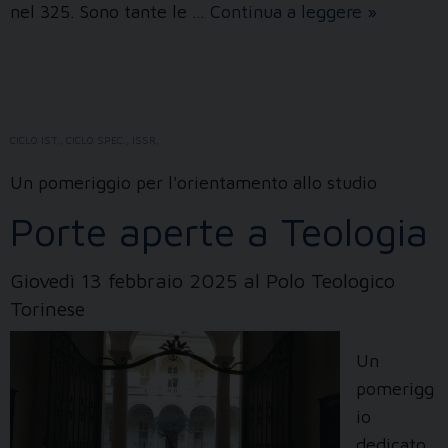
Attualità
nel 325. Sono tante le …
Continua a leggere
»
e
prospetti
a
1700
CICLO IST.
,
CICLO SPEC.
,
ISSR
,
anni
da
Un pomeriggio per l'orientamento allo studio
Nicea
Porte aperte a Teologia
Giovedì 13 febbraio 2025 al Polo Teologico
Torinese
Un
pomerigg
io
dedicato