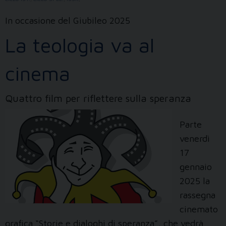
dell’intelligenza
artificiale”
In occasione del Giubileo 2025
La teologia va al
cinema
Quattro film per riflettere sulla speranza
Parte
venerdì
17
gennaio
2025 la
rassegna
cinemato
grafica “Storie e dialoghi di speranza”, che vedrà