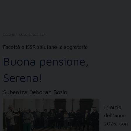
di
fine
anno
2024
CICLO IST.
,
CICLO SPEC.
,
ISSR
,
Facoltà e ISSR salutano la segretaria
Buona pensione,
Serena!
Subentra Deborah Bosio
L’inizio
dell’anno
2025, con