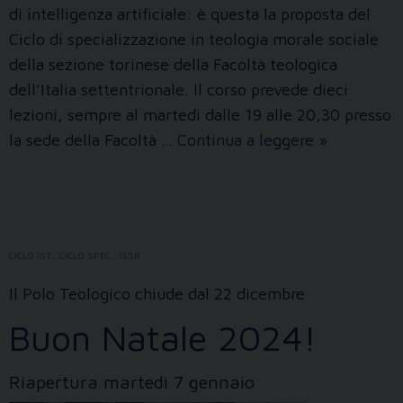
di intelligenza artificiale: è questa la proposta del
Ciclo di specializzazione in teologia morale sociale
della sezione torinese della Facoltà teologica
dell’Italia settentrionale. Il corso prevede dieci
lezioni, sempre al martedì dalle 19 alle 20,30 presso
Le
la sede della Facoltà …
Continua a leggere
»
sfide
dell’intelli
artificiale
CICLO IST.
,
CICLO SPEC.
,
ISSR
,
Il Polo Teologico chiude dal 22 dicembre
Buon Natale 2024!
Riapertura martedì 7 gennaio