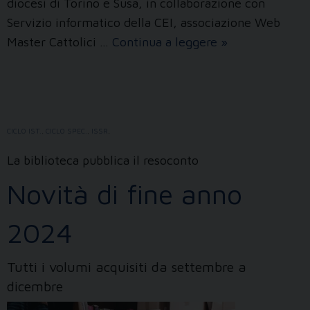
diocesi di Torino e Susa, in collaborazione con
Servizio informatico della CEI, associazione Web
Il
Master Cattolici …
Continua a leggere
»
cammino
della
Chiesa
nell’era
CICLO IST.
,
CICLO SPEC.
,
ISSR
,
digitale
La biblioteca pubblica il resoconto
Novità di fine anno
2024
Tutti i volumi acquisiti da settembre a
dicembre