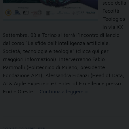
sede della
Facoltà
Teologica
in via XX
Settembre, 83 a Torino si terrà l’incontro di lancio
del corso “Le sfide dell’intelligenza artificiale.
Società, tecnologia e teologia” (clicca qui per
maggiori informazioni). Interverranno Fabio
Pammolli (Politecnico di Milano, presidente
Fondazione AI4I), Alessandra Fidanzi (Head of Data,
AI & Agile Experience Center of Excellence presso
Parte
Eni) e Oreste …
Continua a leggere
»
il
corso
“Le
sfide
CICLO IST.
,
CICLO SPEC.
,
ISSR
,