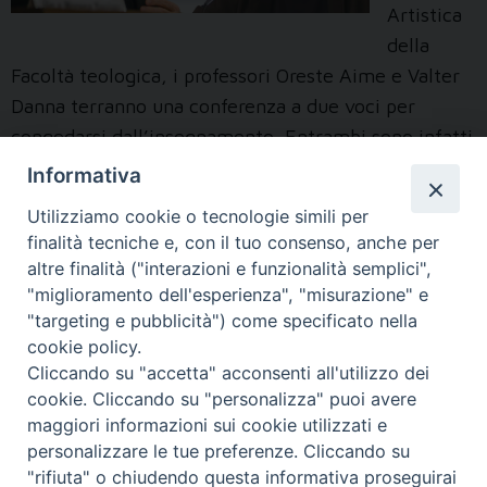
Artistica
della
Facoltà teologica, i professori Oreste Aime e Valter
Danna terranno una conferenza a due voci per
congedarsi dall’insegnamento. Entrambi sono infatti
divenuti docenti emeriti, per sopraggiunti limiti di
Informativa
età: Oreste Aime ha compiuto 75 anni e, dopo i
Utilizziamo cookie o tecnologie simili per
cinque anni di docenza da emerito, ora lascia gli
finalità tecniche e, con il tuo consenso, anche per
incarichi accademici attivi; Valter Danna ha
altre finalità ("interazioni e funzionalità semplici",
Due
compiuto 70 …
Continua a leggere
»
"miglioramento dell'esperienza", "misurazione" e
vite
"targeting e pubblicità") come specificato nella
cookie policy.
con
Cliccando su "accetta" acconsenti all'utilizzo dei
filosofia
cookie. Cliccando su "personalizza" puoi avere
maggiori informazioni sui cookie utilizzati e
« Pagina precedente
Pagina successiva »
personalizzare le tue preferenze. Cliccando su
"rifiuta" o chiudendo questa informativa proseguirai