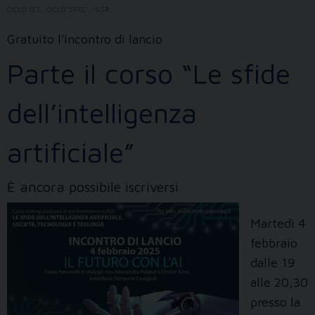
CICLO IST.
,
CICLO SPEC.
,
ISSR
,
Gratuito l'incontro di lancio
Parte il corso “Le sfide
dell’intelligenza
artificiale”
È ancora possibile iscriversi
Martedì 4
febbraio
dalle 19
alle 20,30
presso la