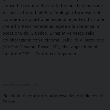
coinvolti docenti delle realtà teologiche diocesane
torinesi, afferenti al Polo Teologico Torinese, nel
commento a quattro pellicole di recente diffusione
che affrontano tematiche legate alla speranza, in
occasione del Giubileo. L’iniziativa nasce dalla
collaborazione con il cinema “Jolly” di Villastellone
(Via San Giovanni Bosco, 2B), che appartiene al
La
circuito ACEC …
Continua a leggere
»
teologia
va
al
cinema
CICLO IST.
,
CICLO SPEC.
,
ISSR
,
Mattinata di confronto promossa dall'Arcidiocesi di
Torino