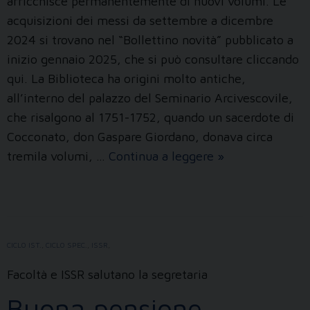
arricchisce permanentemente di nuovi volumi. Le
acquisizioni dei messi da settembre a dicembre
2024 si trovano nel “Bollettino novità” pubblicato a
inizio gennaio 2025, che si può consultare cliccando
qui. La Biblioteca ha origini molto antiche,
all’interno del palazzo del Seminario Arcivescovile,
che risalgono al 1751-1752, quando un sacerdote di
Cocconato, don Gaspare Giordano, donava circa
Novità
tremila volumi, …
Continua a leggere
»
di
fine
anno
2024
CICLO IST.
,
CICLO SPEC.
,
ISSR
,
Facoltà e ISSR salutano la segretaria
Buona pensione,