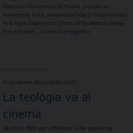
Pammolli (Politecnico di Milano, presidente
Fondazione AI4I), Alessandra Fidanzi (Head of Data,
AI & Agile Experience Center of Excellence presso
Parte
Eni) e Oreste …
Continua a leggere
»
il
corso
“Le
sfide
CICLO IST.
,
CICLO SPEC.
,
ISSR
,
dell’intelligenza
artificiale”
In occasione del Giubileo 2025
La teologia va al
cinema
Quattro film per riflettere sulla speranza