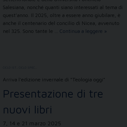
Salesiana, nonché quanti siano interessati al tema di
quest’anno. Il 2025, oltre a essere anno giubilare, è
anche il centenario del concilio di Nicea, avvenuto
Attualità
nel 325. Sono tante le …
Continua a leggere
»
e
prospetti
a
1700
CICLO IST.
,
CICLO SPEC.
,
anni
da
Arriva l'edizione invernale di "Teologia oggi"
Nicea
Presentazione di tre
nuovi libri
7, 14 e 21 marzo 2025