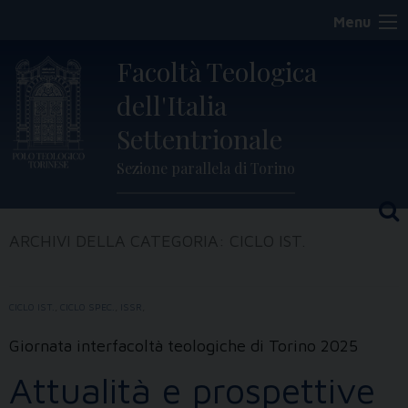
Skip
Menu
to
content
Facoltà Teologica
dell'Italia
Settentrionale
Sezione parallela di Torino
ARCHIVI DELLA CATEGORIA:
CICLO IST.
CICLO IST.
,
CICLO SPEC.
,
ISSR
,
Giornata interfacoltà teologiche di Torino 2025
Attualità e prospettive