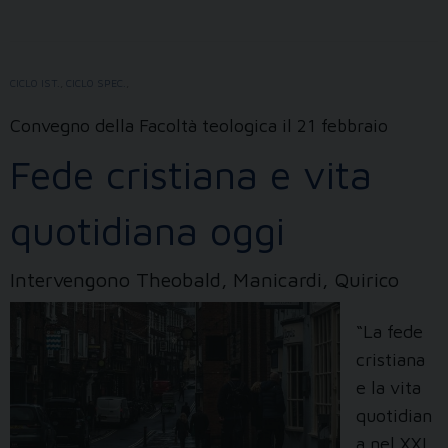
tre
nuovi
libri
CICLO IST.
,
CICLO SPEC.
,
Convegno della Facoltà teologica il 21 febbraio
Fede cristiana e vita
quotidiana oggi
Intervengono Theobald, Manicardi, Quirico
“La fede
cristiana
e la vita
quotidian
a nel XXI