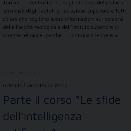
Torinese. I destinatari sono gli studenti delle classi
terminali degli istituti di istruzione superiore e tutti
coloro che vogliono avere informazioni sui percorsi
della Facoltà teologica e dell’Istituto superiore di
Porte
scienze religiose, perché …
Continua a leggere
»
aperte
a
Teolog
CICLO IST.
,
CICLO SPEC.
,
ISSR
,
Gratuito l'incontro di lancio
Parte il corso “Le sfide
dell’intelligenza