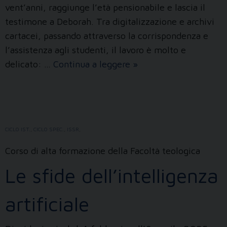
vent’anni, raggiunge l’età pensionabile e lascia il
testimone a Deborah. Tra digitalizzazione e archivi
cartacei, passando attraverso la corrispondenza e
l’assistenza agli studenti, il lavoro è molto e
Buona
delicato: …
Continua a leggere
»
pensione,
Serena!
CICLO IST.
,
CICLO SPEC.
,
ISSR
,
Corso di alta formazione della Facoltà teologica
Le sfide dell’intelligenza
artificiale