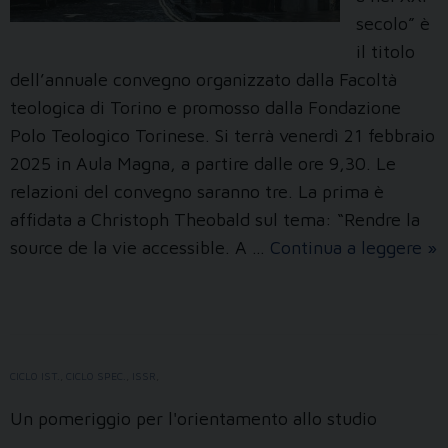
secolo” è
il titolo
dell’annuale convegno organizzato dalla Facoltà
teologica di Torino e promosso dalla Fondazione
Polo Teologico Torinese. Si terrà venerdì 21 febbraio
2025 in Aula Magna, a partire dalle ore 9,30. Le
relazioni del convegno saranno tre. La prima è
affidata a Christoph Theobald sul tema: “Rendre la
Fe
source de la vie accessible. A …
Continua a leggere
»
cr
e
vi
qu
CICLO IST.
,
CICLO SPEC.
,
ISSR
,
og
Un pomeriggio per l'orientamento allo studio