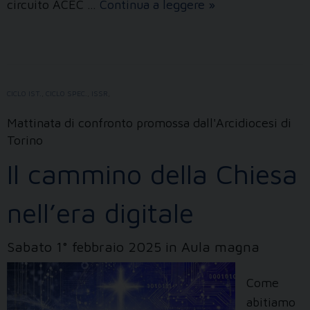
La
circuito ACEC …
Continua a leggere
»
teologia
va
al
cinema
CICLO IST.
,
CICLO SPEC.
,
ISSR
,
Mattinata di confronto promossa dall'Arcidiocesi di
Torino
Il cammino della Chiesa
nell’era digitale
Sabato 1° febbraio 2025 in Aula magna
Come
abitiamo