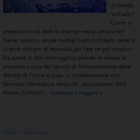
il mondo
virtuale?
Come si
presentano sul Web le diverse realtà cattoliche?
Come usiamo i social media? Comunichiamo bene o
ci sono margini di manovra per fare un po’ meglio?
Da questi e altri interrogativi prende le mosse la
proposta a cura dei Servizi di Comunicazione delle
diocesi di Torino e Susa, in collaborazione con
Servizio informatico della CEI, associazione Web
Il
Master Cattolici …
Continua a leggere
»
cammino
della
Chiesa
nell’era
CICLO IST.
,
CICLO SPEC.
,
ISSR
,
digitale