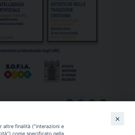
altre finalità ("interazioni e
cità") come specificato nella