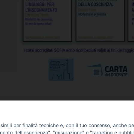
imili per finalità tecniche e, con il tuo consenso, anche per 
amento dell'esperienza", "misurazione" e "targeting e pubbli