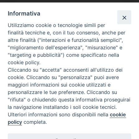
10121
Italia
Informativa
Utilizziamo cookie o tecnologie simili per
finalità tecniche e, con il tuo consenso, anche per
Prossimi eventi
altre finalità ("interazioni e funzionalità semplici",
"miglioramento dell'esperienza", "misurazione" e
Non ci sono eventi in questo luogo
"targeting e pubblicità") come specificato nella
cookie policy.
Cliccando su "accetta" acconsenti all'utilizzo dei
cookie. Cliccando su "personalizza" puoi avere
maggiori informazioni sui cookie utilizzati e
personalizzare le tue preferenze. Cliccando su
"rifiuta" o chiudendo questa informativa proseguirai
la navigazione installando i soli cookie tecnici.
FONDAZIONE POLO TEOLOGICO
Ulteriori informazioni sono disponibili nella
cookie
TORINESE
policy
completa.
Via XX Settembre, 83 - 10122 Torino