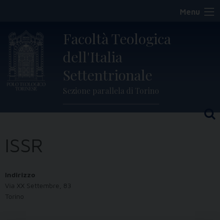
Skip
Menu
to
content
Facoltà Teologica
dell'Italia
Settentrionale
Sezione parallela di Torino
ISSR
Indirizzo
Via XX Settembre, 83
Torino