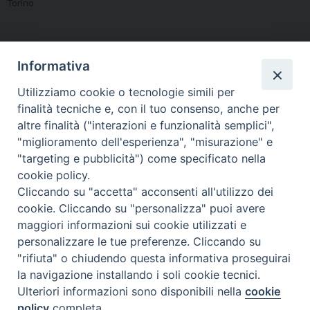
Torino
Italia
Informativa
Utilizziamo cookie o tecnologie simili per
finalità tecniche e, con il tuo consenso, anche per
Prossimi eventi
altre finalità ("interazioni e funzionalità semplici",
"miglioramento dell'esperienza", "misurazione" e
Non ci sono eventi in questo luogo
"targeting e pubblicità") come specificato nella
cookie policy.
Cliccando su "accetta" acconsenti all'utilizzo dei
cookie. Cliccando su "personalizza" puoi avere
maggiori informazioni sui cookie utilizzati e
personalizzare le tue preferenze. Cliccando su
"rifiuta" o chiudendo questa informativa proseguirai
la navigazione installando i soli cookie tecnici.
FONDAZIONE POLO TEOLOGICO
Ulteriori informazioni sono disponibili nella
cookie
TORINESE
policy
completa.