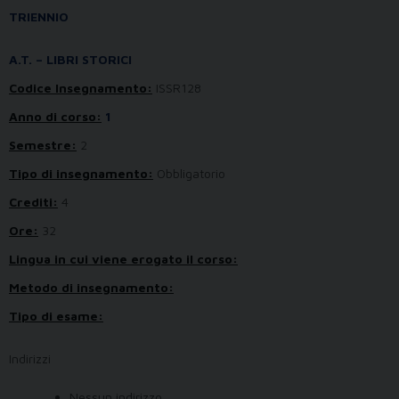
TRIENNIO
A.T. – LIBRI STORICI
Codice Insegnamento:
ISSR128
Anno di corso:
1
Semestre:
2
Tipo di insegnamento:
Obbligatorio
Crediti:
4
Ore:
32
Lingua in cui viene erogato il corso:
Metodo di insegnamento:
Tipo di esame:
Indirizzi
Nessun indirizzo