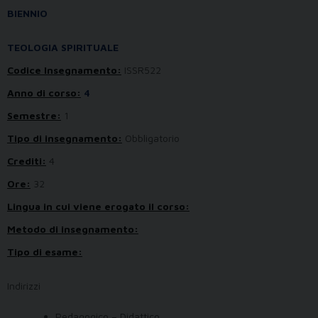
BIENNIO
TEOLOGIA SPIRITUALE
Codice Insegnamento:
ISSR522
Anno di corso:
4
Semestre:
1
Tipo di insegnamento:
Obbligatorio
Crediti:
4
Ore:
32
Lingua in cui viene erogato il corso:
Metodo di insegnamento:
Tipo di esame:
Indirizzi
Pedagogico – Didattico