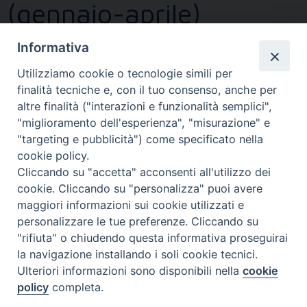
(gennaio-aprile)
BOLLETTINO NOVITÀ
,
SENZA CATEGORIA
Informativa
LINK
22 APRILE 2020
Utilizziamo cookie o tecnologie simili per
finalità tecniche e, con il tuo consenso, anche per
Bollettino_gennaio_aprile_2020
altre finalità ("interazioni e funzionalità semplici",
"miglioramento dell'esperienza", "misurazione" e
Bollettino_gennaio_aprile_2020
"targeting e pubblicità") come specificato nella
cookie policy.
Cliccando su "accetta" acconsenti all'utilizzo dei
cookie. Cliccando su "personalizza" puoi avere
maggiori informazioni sui cookie utilizzati e
P
personalizzare le tue preferenze. Cliccando su
o
"rifiuta" o chiudendo questa informativa proseguirai
la navigazione installando i soli cookie tecnici.
s
FONDAZIONE POLO TEOLOGICO
Ulteriori informazioni sono disponibili nella
cookie
t
TORINESE
policy
completa.
N
Via XX Settembre, 83 - 10122 Torino