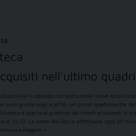
ità
oteca
acquisiti nell'ultimo quad
 disponibile il catalogo completo delle nuove acquisizio
he sono giunte sugli scaffali nel primo quadrimestre del
iblioteca è aperta al pubblico dal lunedì al venerdì in or
rario 10-12. Le prese dei libri si effettuano ogni 30 minu
Nuovi
ontinua a leggere
»