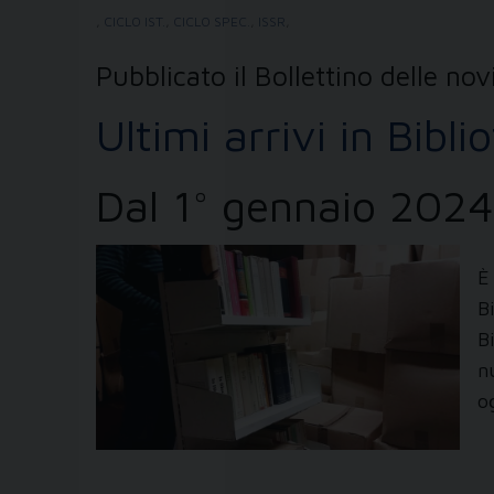
,
CICLO IST.
,
CICLO SPEC.
,
ISSR
,
Pubblicato il Bollettino delle nov
Ultimi arrivi in Bibli
Dal 1° gennaio 2024
È
B
B
n
o