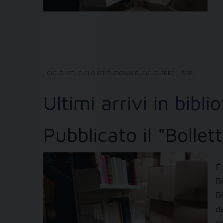
,
CICLO IST.
,
CICLO ISTITUZIONALE
,
CICLO SPEC.
,
ISSR
,
Ultimi arrivi in bibli
Pubblicato il "Bolle
È
B
B
d
c