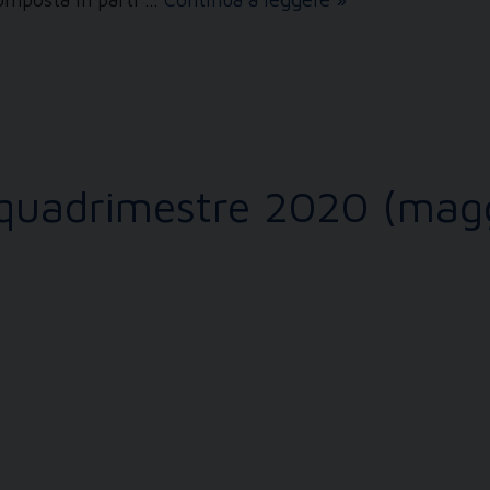
arrivi
in
biblioteca
° quadrimestre 2020 (mag