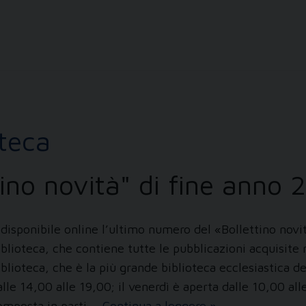
arrivi
in
Biblioteca
oteca
ttino novità" di fine anno
 disponibile online l’ultimo numero del «Bollettino novità
iblioteca, che contiene tutte le pubblicazioni acquisit
iblioteca, che è la più grande biblioteca ecclesiastica d
alle 14,00 alle 19,00; il venerdì è aperta dalle 10,00 al
Ultimi
omposta in parti …
Continua a leggere
»