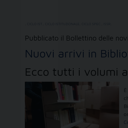
,
CICLO IST.
,
CICLO ISTITUZIONALE
,
CICLO SPEC.
,
ISSR
,
Pubblicato il Bollettino delle nov
Nuovi arrivi in Bibli
Ecco tutti i volumi 
È
c
B
o
C