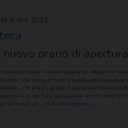
ità di fine 2023
oteca
 nuovo orario di apertura
 disponibile online l’ultimo numero del «Bollettino novità
iblioteca, che contiene tutte le pubblicazioni acquisit
iblioteca, che è la più grande biblioteca ecclesiastica 
uovo orario di apertura: dal lunedì al venerdì dalle 10,00
Ultimi
gni 30 minuti. Al …
Continua a leggere
»
arrivi
in
Biblioteca