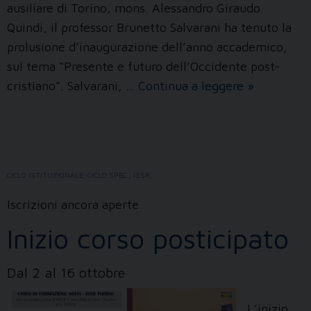
ausiliare di Torino, mons. Alessandro Giraudo.
Quindi, il professor Brunetto Salvarani ha tenuto la
prolusione d’inaugurazione dell’anno accademico,
sul tema “Presente e futuro dell’Occidente post-
«Pensare
cristiano“. Salvarani, …
Continua a leggere
»
oggi
la
Chiesa
di
CICLO ISTITUZIONALE
,
CICLO SPEC.
,
ISSR
,
domani»
Iscrizioni ancora aperte
Inizio corso posticipato
Dal 2 al 16 ottobre
L’inizio