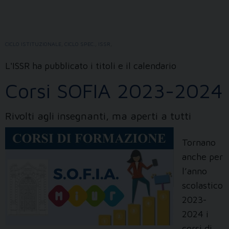
Teologico
si
torna
CICLO ISTITUZIONALE
,
CICLO SPEC.
,
ISSR
,
al
lavoro
L'ISSR ha pubblicato i titoli e il calendario
Corsi SOFIA 2023-2024
Rivolti agli insegnanti, ma aperti a tutti
Tornano
anche per
l’anno
scolastico
2023-
2024 i
corsi di