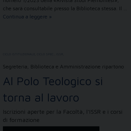
numero 1/2023 della «Rivista Studi Piemontesi»,
che sarà consultabile presso la Biblioteca stessa. Il …
La
Continua a leggere
»
cappella
del
Seminario
on
CICLO ISTITUZIONALE
,
CICLO SPEC.
,
ISSR
,
line
Segreteria, Biblioteca e Amministrazione ripartono
Al Polo Teologico si
torna al lavoro
Iscrizioni aperte per la Facoltà, l'ISSR e i corsi
di formazione