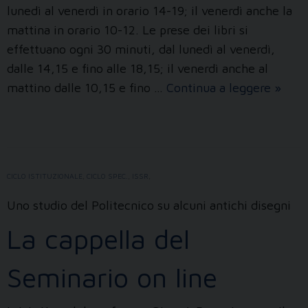
lunedì al venerdì in orario 14-19; il venerdì anche la
mattina in orario 10-12. Le prese dei libri si
effettuano ogni 30 minuti, dal lunedì al venerdì,
dalle 14,15 e fino alle 18,15; il venerdì anche al
Ecco
mattino dalle 10,15 e fino …
Continua a leggere
»
i
nuovi
libri
della
CICLO ISTITUZIONALE
,
CICLO SPEC.
,
ISSR
,
Biblio
Uno studio del Politecnico su alcuni antichi disegni
La cappella del
Seminario on line