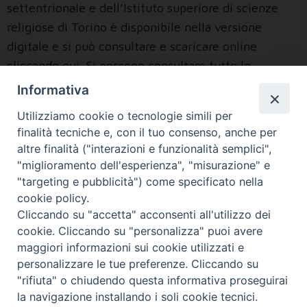
settentrionale e dell’Istituto superiore di scienze
religiose di Torino è disponibile nella versione
digitale e si può consultare e scaricare online
cliccando qui. Si possono consultare tutte le
proposte per l’anno accademico 2023-2024:
Informativa
percorsi completi di studio, frequenza ad alcuni
Utilizziamo cookie o tecnologie simili per
corsi, proposte di approfondimento e formazione
finalità tecniche e, con il tuo consenso, anche per
degli insegnati (piattaforma SOFIA del MIUR). Per
altre finalità ("interazioni e funzionalità semplici",
L’Annuario
ogni altra …
Continua a leggere
»
"miglioramento dell'esperienza", "misurazione" e
2023-
"targeting e pubblicità") come specificato nella
cookie policy.
2024
Cliccando su "accetta" acconsenti all'utilizzo dei
è
cookie. Cliccando su "personalizza" puoi avere
online
maggiori informazioni sui cookie utilizzati e
« Pagina precedente
Pagina successiva »
personalizzare le tue preferenze. Cliccando su
"rifiuta" o chiudendo questa informativa proseguirai
la navigazione installando i soli cookie tecnici.
FONDAZIONE POLO TEOLOGICO