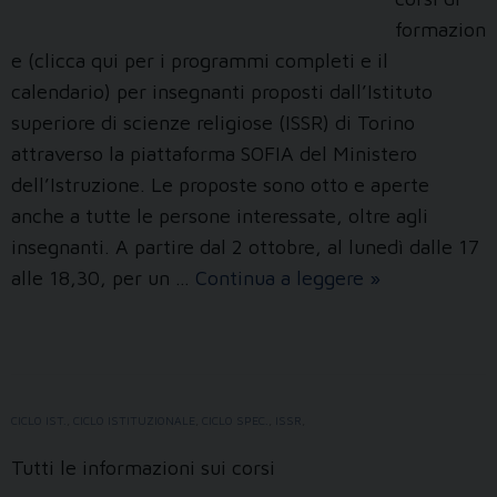
formazion
e (clicca qui per i programmi completi e il
calendario) per insegnanti proposti dall’Istituto
superiore di scienze religiose (ISSR) di Torino
attraverso la piattaforma SOFIA del Ministero
dell’Istruzione. Le proposte sono otto e aperte
anche a tutte le persone interessate, oltre agli
insegnanti. A partire dal 2 ottobre, al lunedì dalle 17
Corsi
alle 18,30, per un …
Continua a leggere
»
SOFIA
2023-
2024
CICLO IST.
,
CICLO ISTITUZIONALE
,
CICLO SPEC.
,
ISSR
,
Tutti le informazioni sui corsi