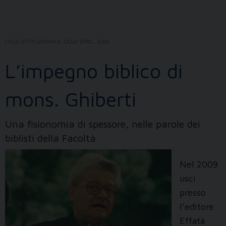
accademico
2023-
2024
CICLO ISTITUZIONALE
,
CICLO SPEC.
,
ISSR
,
L’impegno biblico di
mons. Ghiberti
Una fisionomia di spessore, nelle parole dei
biblisti della Facoltà
Nel 2009
uscì
presso
l’editore
Effatà