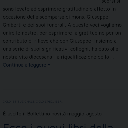
scorsi si
sono levate ad esprimere gratitudine e affetto in
occasione della scomparsa di mons. Giuseppe
Ghiberti e dei suoi funerali. A queste voci vogliamo
unire le nostre, per esprimere la gratitudine per un
contributo di rilievo che don Giuseppe, insieme a
una serie di suoi significativi colleghi, ha dato alla
nostra vita diocesana: la riqualificazione della …
Ghiberti,
Continua a leggere
»
l’eredità
di
via
XX
CICLO ISTITUZIONALE
,
CICLO SPEC.
,
ISSR
,
Settembre
È uscito il Bollettino novità maggio-agosto
Ecco i nuovi libri della