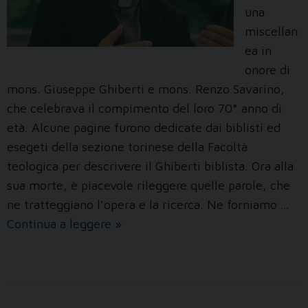
una
miscellan
ea in
onore di
mons. Giuseppe Ghiberti e mons. Renzo Savarino,
che celebrava il compimento del loro 70° anno di
età. Alcune pagine furono dedicate dai biblisti ed
esegeti della sezione torinese della Facoltà
teologica per descrivere il Ghiberti biblista. Ora alla
sua morte, è piacevole rileggere quelle parole, che
ne tratteggiano l’opera e la ricerca. Ne forniamo …
L’impegno
Continua a leggere
»
biblico
di
mons.
Ghiberti