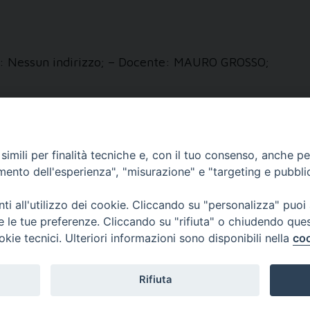
zzi: Nessun indirizzo; – Docente: MAURO GROSSO;
imili per finalità tecniche e, con il tuo consenso, anche per 
amento dell'esperienza", "misurazione" e "targeting e pubbli
EOLOGICO TORINESE
i all'utilizzo dei cookie. Cliccando su "personalizza" puoi
re le tue preferenze. Cliccando su "rifiuta" o chiudendo que
no
okie tecnici. Ulteriori informazioni sono disponibili nella
coo
Rifiuta