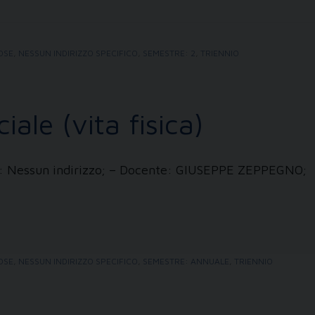
IOSE
,
NESSUN INDIRIZZO SPECIFICO
,
SEMESTRE: 2
,
TRIENNIO
ale (vita fisica)
zzi: Nessun indirizzo; – Docente: GIUSEPPE ZEPPEGNO;
IOSE
,
NESSUN INDIRIZZO SPECIFICO
,
SEMESTRE: ANNUALE
,
TRIENNIO