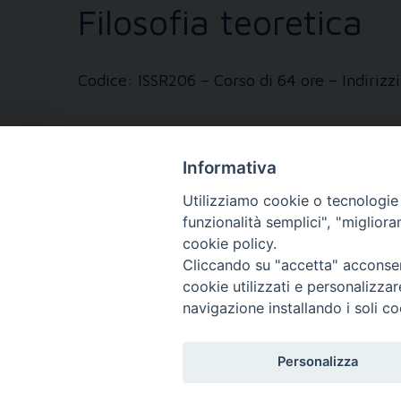
Filosofia teoretica
Codice: ISSR206 – Corso di 64 ore – Indiri
Informativa
Utilizziamo cookie o tecnologie s
1
2
Pagina successiva »
funzionalità semplici", "miglior
cookie policy.
FONDAZIONE POLO T
Cliccando su "accetta" acconsent
cookie utilizzati e personalizza
Via XX Settembre, 83 - 10122 Tori
navigazione installando i soli co
Tel. 011.4360249
Personalizza
Fax. 011.4360370