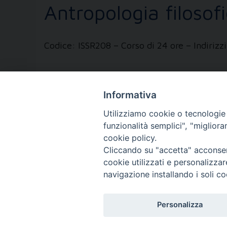
Antropologia filosof
Codice: ISSR208 – Corso di 24 ore – Indiri
Informativa
Utilizziamo cookie o tecnologie s
« Pagina precedente
1
...
8
9
10
11
funzionalità semplici", "miglior
cookie policy.
FONDAZIONE POLO T
Cliccando su "accetta" acconsent
cookie utilizzati e personalizza
Via XX Settembre, 83 - 10122 Tori
navigazione installando i soli co
Tel. 011.4360249
Personalizza
Fax. 011.4360370