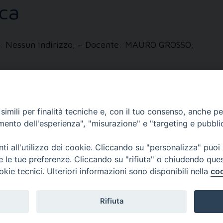
ica
zzi: Nessun indirizzo; – Docente: MAURO GROSSO;
imili per finalità tecniche e, con il tuo consenso, anche per 
12
13
Pagina successiva »
amento dell'esperienza", "misurazione" e "targeting e pubbli
EOLOGICO TORINESE
i all'utilizzo dei cookie. Cliccando su "personalizza" puoi
re le tue preferenze. Cliccando su "rifiuta" o chiudendo que
no
okie tecnici. Ulteriori informazioni sono disponibili nella
coo
Rifiuta