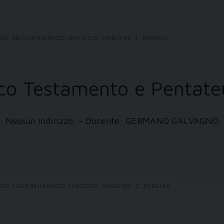
OSE
,
NESSUN INDIRIZZO SPECIFICO
,
SEMESTRE: 1
,
TRIENNIO
tico Testamento e Pentat
izzi: Nessun indirizzo; – Docente: GERMANO GALVAGNO;
IOSE
,
NESSUN INDIRIZZO SPECIFICO
,
SEMESTRE: 2
,
TRIENNIO