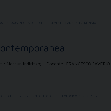
IOSE
,
NESSUN INDIRIZZO SPECIFICO
,
SEMESTRE: ANNUALE
,
TRIENNIO
 contemporanea
irizzi: Nessun indirizzo; – Docente: FRANCESCO SAVER
O SPECIFICO
,
QUINQUENNIO FILOSOFICO - TEOLOGICO
,
SEMESTRE: 2